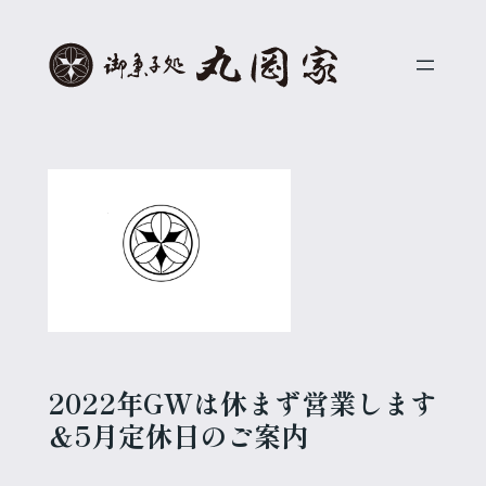
内
容
を
ス
キ
ッ
プ
2022年GWは休まず営業します
＆5月定休日のご案内